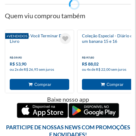
Quem viu comprou também
Eu Duvido Você Terminar Este
Coleção Especial - Diário de
+VENDIDOS
Livro
um banana 15 e 16
R$ 59,90
R$ 97,80
R$ 53,90
R$ 88,02
ou 2x de R$ 26,95 sem juros
ou 4x de R$ 22,00 sem juros
Baixe nosso app
PARTICIPE DE NOSSAS NEWS COM PROMOÇÕES
E NOVIDADES!