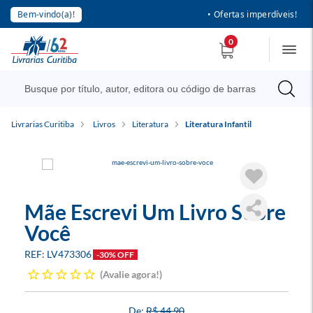
Bem-vindo(a)!
• Ofertas imperdíveis!
0
Livrarias Curitiba
Livros
Literatura
Literatura Infantil
Mãe Escrevi Um Livro Sobre
Você
LV473306
-30% OFF
Avalie agora!
R$ 44,90