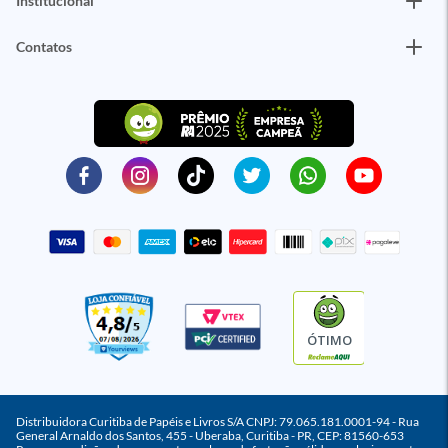
Institucional
Contatos
ÓTIMO
Distribuidora Curitiba de Papéis e Livros S/A CNPJ: 79.065.181.0001-94 - Rua
General Arnaldo dos Santos, 455 - Uberaba, Curitiba - PR, CEP: 81560-653