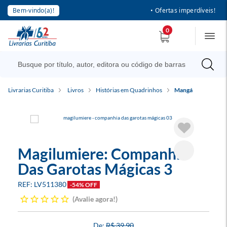
Bem-vindo(a)!
• Ofertas imperdíveis!
0
Livrarias Curitiba
Livros
Histórias em Quadrinhos
Mangá
Magilumiere: Companhia
Das Garotas Mágicas 3
LV511380
-54% OFF
Avalie agora!
R$ 39,90