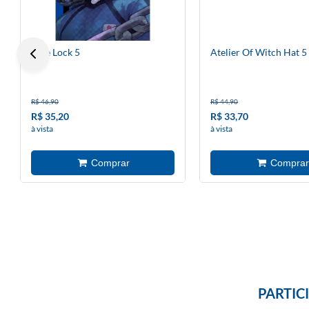
Blue Lock 5
Atelier Of Witch Hat 5
R$ 46,90
R$ 44,90
R$ 35,20
R$ 33,70
à vista
à vista
PARTIC