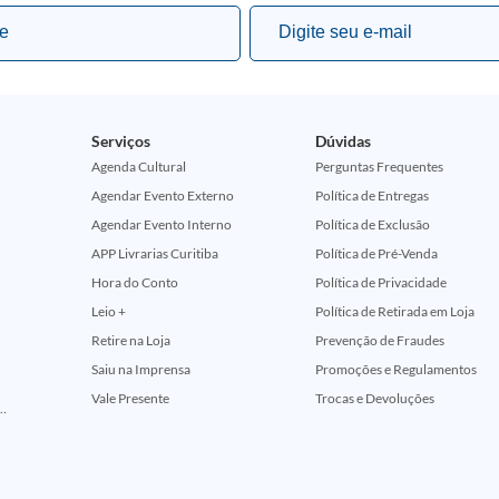
Serviços
Dúvidas
Agenda Cultural
Perguntas Frequentes
Agendar Evento Externo
Política de Entregas
Agendar Evento Interno
Política de Exclusão
APP Livrarias Curitiba
Política de Pré-Venda
Hora do Conto
Política de Privacidade
Leio +
Política de Retirada em Loja
Retire na Loja
Prevenção de Fraudes
Saiu na Imprensa
Promoções e Regulamentos
Vale Presente
Trocas e Devoluções
ção Comemorativa 50 Anos (Encontros Clássicos Dc E Marvel)