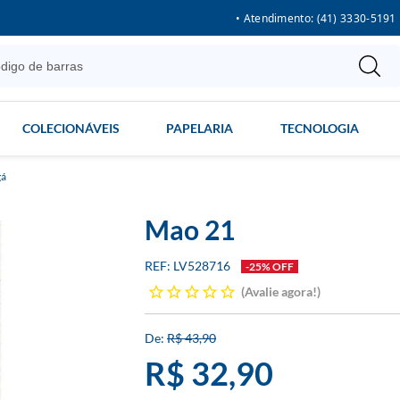
• Atendimento: (41) 3330-5191
COLECIONÁVEIS
PAPELARIA
TECNOLOGIA
á
Mao 21
LV528716
-25% OFF
Avalie agora!
R$ 43,90
R$ 32,90