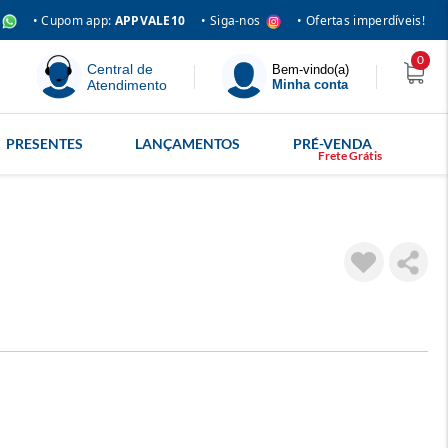
• Siga-nos
• Cupom app:
APPVALE10
• Ofertas imperdíveis!
0
Central de
Bem-vindo(a)
Atendimento
Minha conta
PRESENTES
LANÇAMENTOS
PRÉ-VENDA