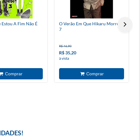
 Estou A Fim Não É
O Verão Em Que Hikaru Morreu
7
R$ 46,90
R$ 35,20
à vista
IDADES!