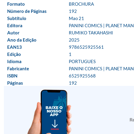
Formato
BROCHURA
Número de Páginas
192
Subtítulo
Mao 21
Editora
PANINI COMICS | PLANET MA
Autor
RUMIKO TAKAHASHI
Ano da Edição
2025
EAN13
9786525925561
Edição
1
Idioma
PORTUGUES
Fabricante
PANINI COMICS | PLANET MA
ISBN
6525925568
Páginas
192
Re