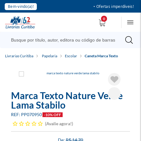
Bem-vindo(a)!
• Ofertas imperdíveis!
0
Livrarias Curitiba
Papelaria
Escolar
Caneta Marca Texto
Marca Texto Nature Verde
Lama Stabilo
PP070950
-10% OFF
Avalie agora!
R$ 14,70