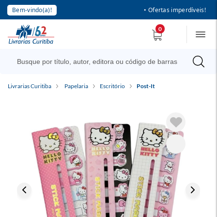
Bem-vindo(a)!
• Ofertas imperdíveis!
0
Livrarias Curitiba
Papelaria
Escritório
Post-It