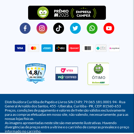
ÓTIMO
Distribuidora Curitiba de Papéis e Livros S/A CNPJ: 79.065.181.0001-94 - Rua
General Arnaldo dos Santos, 455 - Uberaba, Curitiba - PR, CEP: 81560-653
Preços, condições de pagamento e valores de frete são válidos exclusivamente
para as compras efetuadas em nosso site, não valendo, necessariamente, para as
nossas lojas físicas.
As imagens apresentadas neste site são meramente ilustrativas. Havendo
divergências de preços entre a vitrine e o carrinho de compras prevalece o preço
informado no carrinho.