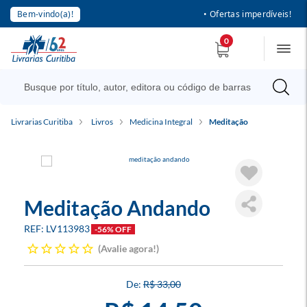
Bem-vindo(a)!
• Ofertas imperdíveis!
0
Livrarias Curitiba
Livros
Medicina Integral
Meditação
Meditação Andando
LV113983
-56% OFF
Avalie agora!
R$ 33,00