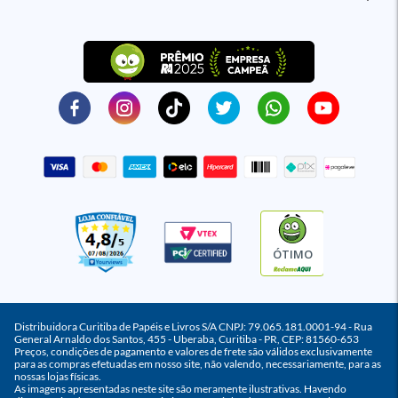
ÓTIMO
Distribuidora Curitiba de Papéis e Livros S/A CNPJ: 79.065.181.0001-94 - Rua
General Arnaldo dos Santos, 455 - Uberaba, Curitiba - PR, CEP: 81560-653
Preços, condições de pagamento e valores de frete são válidos exclusivamente
para as compras efetuadas em nosso site, não valendo, necessariamente, para as
nossas lojas físicas.
As imagens apresentadas neste site são meramente ilustrativas. Havendo