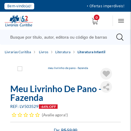
Bem-vindo(a)!
• Ofertas imperdíveis!
0
Livrarias Curitiba
Livros
Literatura
Literatura Infantil
Meu Livrinho De Pano -
Fazenda
LV503529
-64% OFF
Avalie agora!
R$ 59,90