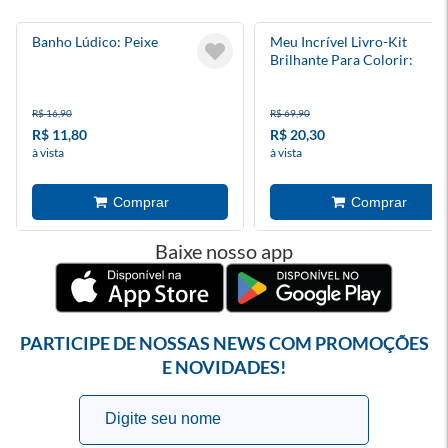
Banho Lúdico: Peixe
Meu Incrível Livro-Kit
Brilhante Para Colorir:
Animais Bebês
R$ 16,90
R$ 69,90
R$ 11,80
R$ 20,30
à vista
à vista
Baixe nosso app
PARTICIPE DE NOSSAS NEWS COM PROMOÇÕES
E NOVIDADES!