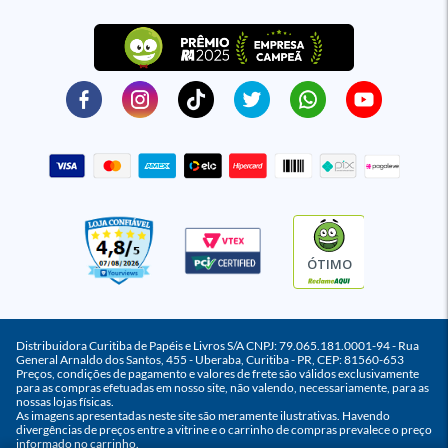
ÓTIMO
Distribuidora Curitiba de Papéis e Livros S/A CNPJ: 79.065.181.0001-94 - Rua
General Arnaldo dos Santos, 455 - Uberaba, Curitiba - PR, CEP: 81560-653
Preços, condições de pagamento e valores de frete são válidos exclusivamente
para as compras efetuadas em nosso site, não valendo, necessariamente, para as
nossas lojas físicas.
As imagens apresentadas neste site são meramente ilustrativas. Havendo
divergências de preços entre a vitrine e o carrinho de compras prevalece o preço
informado no carrinho.