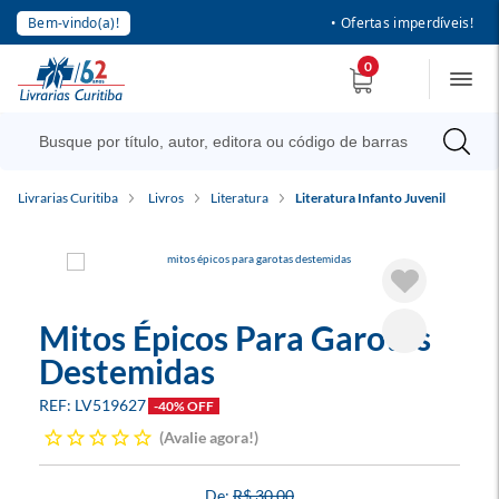
Bem-vindo(a)!
• Ofertas imperdíveis!
0
Livrarias Curitiba
Livros
Literatura
Literatura Infanto Juvenil
Mitos Épicos Para Garotas
Destemidas
LV519627
-40% OFF
Avalie agora!
R$ 30,00