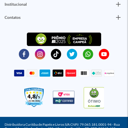
Institucional
Contatos
ÓTIMO
Distribuidora Curitiba de Papéis e Livros S/A CNPJ: 79.065.181.0001-94 - Rua