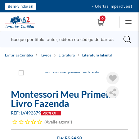
Bem-vindo(a)!
• Ofertas imperdíveis!
0
Livrarias Curitiba
Livros
Literatura
Literatura Infantil
Montessori Meu Primeiro
Livro Fazenda
LV492379
-30% OFF
Avalie agora!
R$ 24,90