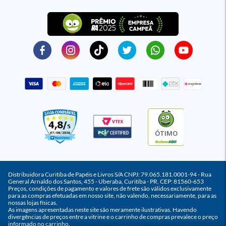
ÓTIMO
Distribuidora Curitiba de Papéis e Livros S/A CNPJ: 79.065.181.0001-94 - Rua
General Arnaldo dos Santos, 455 - Uberaba, Curitiba - PR, CEP: 81560-653
Preços, condições de pagamento e valores de frete são válidos exclusivamente
para as compras efetuadas em nosso site, não valendo, necessariamente, para as
nossas lojas físicas.
As imagens apresentadas neste site são meramente ilustrativas. Havendo
divergências de preços entre a vitrine e o carrinho de compras prevalece o preço
informado no carrinho.