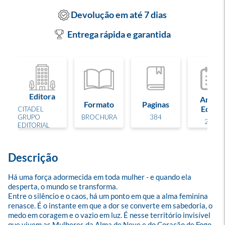
Devolução em até 7 dias
Entrega rápida e garantida
Editora
Ano de
Formato
Paginas
Edição
CITADEL
GRUPO
BROCHURA
384
2025
EDITORIAL
Descrição
Há uma força adormecida em toda mulher - e quando ela 
desperta, o mundo se transforma.

Entre o silêncio e o caos, há um ponto em que a alma feminina 
renasce. É o instante em que a dor se converte em sabedoria, o 
medo em coragem e o vazio em luz. É nesse território invisível 
que vivem as Mulheres da Alma de Neve e do Coração de Fogo - 