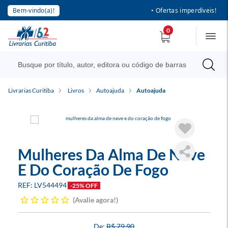
Bem-vindo(a)!
• Ofertas imperdíveis!
0
Livrarias Curitiba
Livros
Autoajuda
Autoajuda
Mulheres Da Alma De Neve
E Do Coração De Fogo
LV544494
-25% OFF
Avalie agora!
R$ 79,90