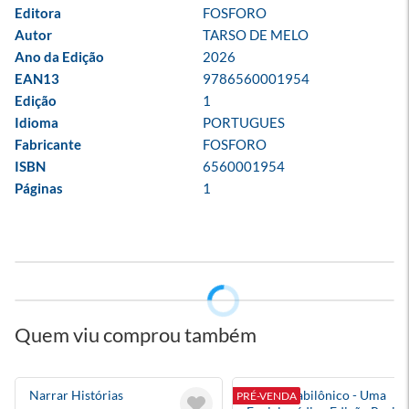
Editora
FOSFORO
Autor
TARSO DE MELO
Ano da Edição
2026
EAN13
9786560001954
Edição
1
Idioma
PORTUGUES
Fabricante
FOSFORO
ISBN
6560001954
Páginas
1
Quem viu comprou também
Narrar Histórias
Borges Babilônico - Uma
PRÉ-VENDA