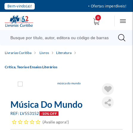
Bem-vindo(a)!
• Ofertas imperdíveis!
0
Livrarias Curitiba
Livros
Literatura
Crítica, Teoria e Ensaios Literários
Música Do Mundo
LV553152
-10% OFF
Avalie agora!