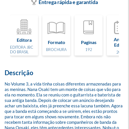
Entrega rápida e garantida
Ano de
Editora
Formato
Paginas
Edição
EDITORA JBC
BROCHURA
192
DO BRASIL
2023
Descrição
No Volume 3, a vida tinha coisas diferentes armazenadas para 
as meninas. Nana Osaki tem um monte de coisas que vão para 
ela no momento. Ela se reuniu com o guitarrista e baterista de 
sua antiga banda. Depois de colocar um anúncio desejando 
achar um baixista, eles já preenche essa lacuna também. Agora 
que a banda está começando a se unirem, eles estão prontos 
para tocar em alguns shows novamente. Embora nós não 
recebem tanta informação sobre companheiros de banda da 
Nana Oosaki, eles têm antecedentes interessantes. Nobu é o 