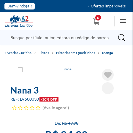
Bem-vindo(a)!
• Ofertas imperdíveis!
0
Livrarias Curitiba
Livros
Histórias em Quadrinhos
Mangá
Nana 3
LV500030
-30% OFF
Avalie agora!
R$ 49,90