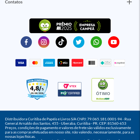
Contatos
ÓTIMO
Distribuidora Curitiba de Papéis e Livros S/A CNPJ: 79.065.181.0001-94 - Rua
General Arnaldo dos Santos, 455 - Uberaba, Curitiba - PR, CEP: 81560-653
Preços, condições de pagamento e valores de frete são válidos exclusivamente
para as compras efetuadas em nosso site, não valendo, necessariamente, para as
nossas lojas físicas.