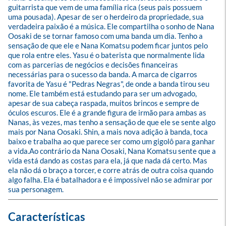
guitarrista que vem de uma família rica (seus pais possuem 
uma pousada). Apesar de ser o herdeiro da propriedade, sua 
verdadeira paixão é a música. Ele compartilha o sonho de Nana 
Oosaki de se tornar famoso com uma banda um dia. Tenho a 
sensação de que ele e Nana Komatsu podem ficar juntos pelo 
que rola entre eles. Yasu é o baterista que normalmente lida 
com as parcerias de negócios e decisões financeiras 
necessárias para o sucesso da banda. A marca de cigarros 
favorita de Yasu é "Pedras Negras", de onde a banda tirou seu 
nome. Ele também está estudando para ser um advogado, 
apesar de sua cabeça raspada, muitos brincos e sempre de 
óculos escuros. Ele é a grande figura de irmão para ambas as 
Nanas, às vezes, mas tenho a sensação de que ele se sente algo 
mais por Nana Oosaki. Shin, a mais nova adição à banda, toca 
baixo e trabalha ao que parece ser como um gigolô para ganhar 
a vida.Ao contrário da Nana Oosaki, Nana Komatsu sente que a 
vida está dando as costas para ela, já que nada dá certo. Mas 
ela não dá o braço a torcer, e corre atrás de outra coisa quando 
algo falha. Ela é batalhadora e é impossível não se admirar por 
sua personagem.