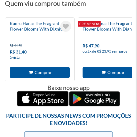
Quem viu comprou também
Kaoru Hana: The Fragrant
Kaoru Hana: The Fragrant
PRÉ-VENDA
Flower Blooms With Dignity 4
Flower Blooms With Dignity
R$ 47,90
R$ 44,90
ou 2x de R$ 23,95 sem juros
R$ 31,40
à vista
Baixe nosso app
PARTICIPE DE NOSSAS NEWS COM PROMOÇÕES
E NOVIDADES!