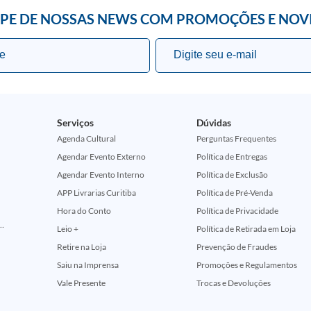
IPE DE NOSSAS NEWS COM PROMOÇÕES E NOV
Serviços
Dúvidas
Agenda Cultural
Perguntas Frequentes
Agendar Evento Externo
Política de Entregas
Agendar Evento Interno
Política de Exclusão
APP Livrarias Curitiba
Política de Pré-Venda
Hora do Conto
Política de Privacidade
ção Comemorativa 50 Anos (Encontros Clássicos Dc E Marvel)
Leio +
Política de Retirada em Loja
Retire na Loja
Prevenção de Fraudes
Saiu na Imprensa
Promoções e Regulamentos
Vale Presente
Trocas e Devoluções