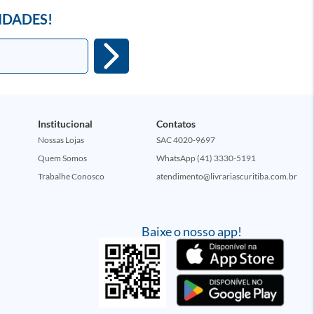
IDADES!
Institucional
Contatos
Nossas Lojas
SAC 4020-9697
Quem Somos
WhatsApp (41) 3330-5191
Trabalhe Conosco
atendimento@livrariascuritiba.com.br
Baixe o nosso app!