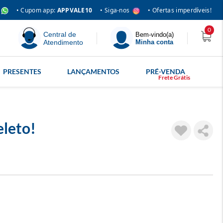
• Siga-nos
• Cupom app:
APPVALE10
• Ofertas imperdíveis!
0
Central de
Bem-vindo(a)
Atendimento
Minha conta
PRESENTES
LANÇAMENTOS
PRÉ-VENDA
leto!