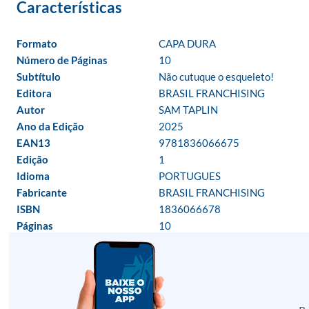
Formato
CAPA DURA
Número de Páginas
10
Subtítulo
Não cutuque o esqueleto!
Editora
BRASIL FRANCHISING
Autor
SAM TAPLIN
Ano da Edição
2025
EAN13
9781836066675
Edição
1
Idioma
PORTUGUES
Fabricante
BRASIL FRANCHISING
ISBN
1836066678
Páginas
10