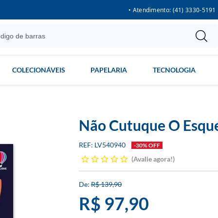
• Atendimento: (41) 3330-5191
COLECIONÁVEIS
PAPELARIA
TECNOLOGIA
Não Cutuque O Esque
LV540940
-30% OFF
Avalie agora!
R$ 139,90
R$ 97,90