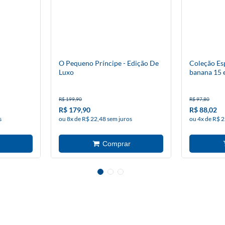
O Pequeno Príncipe - Edição De
Coleção Esp
Luxo
banana 15 
R$ 199,90
R$ 97,80
R$ 179,90
R$ 88,02
s
ou 8x de R$ 22,48 sem juros
ou 4x de R$ 2