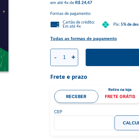
4
x
R$ 24,47
Formas de pagamento:
Cartão de crédito:
Pix:
5% de des
Em até 4x
Todas as formas de pagamento
-
+
Frete e prazo
RECEBER
FRETE GRÁTIS
CEP
CALCU