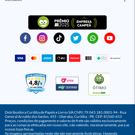
ÓTIMO
Distribuidora Curitiba de Papéis e Livros S/A CNPJ: 79.065.181.0001-94 - Rua
General Arnaldo dos Santos, 455 - Uberaba, Curitiba - PR, CEP: 81560-653
Preços, condições de pagamento e valores de frete são válidos exclusivamente
para as compras efetuadas em nosso site, não valendo, necessariamente, para as
nossas lojas físicas.
As imagens apresentadas neste site são meramente ilustrativas. Havendo