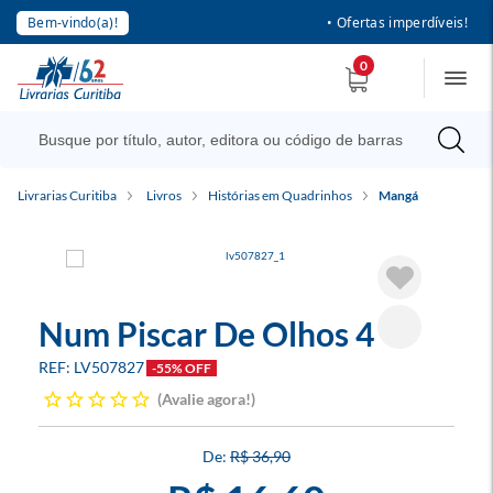
Bem-vindo(a)!
• Ofertas imperdíveis!
0
Livrarias Curitiba
Livros
Histórias em Quadrinhos
Mangá
Num Piscar De Olhos 4
LV507827
-55% OFF
Avalie agora!
R$ 36,90