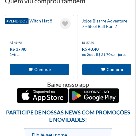
Quem viu comprou também
Atelier Of Witch Hat 8
Jojos Bizarre Adventure - Pa
+VENDIDOS
7 - Steel Ball Run 2
R$ 49,90
R$ 57,90
R$ 37,40
R$ 43,40
à vista
ou 2x de R$ 21,70 sem juros
Baixe nosso app
PARTICIPE DE NOSSAS NEWS COM PROMOÇÕES
E NOVIDADES!