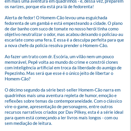
em mais uma aventura em quadrinhos - e, dessa vez, preparem 
os narizes, porque ela está pra lá de fedorenta!

Alerta de fedor! O Homem-Cão levou uma esguichada 
fedorenta de um gambá e está empesteando a cidade. O plano 
de dar banho com suco de tomate no nosso herói tinha como 
objetivo neutralizar o odor, mas acabou deixando o policiau-au 
escarlate como uma fera. E essa é a desculpa perfeita para que 
a nova chefe da polícia resolva prender o Homem-Cão.

Ao fazer um trato com dr. Escória, um vilão nem um pouco 
memorável, Pepê volta ao mundo do crime e constrói clones 
com inteligência artificial em troca da liberdade do aumigo de 
Pepezinho. Mas será que esse é o único jeito de libertar o 
Homem-Cão?

O décimo segundo da série best-seller Homem-Cão narra em 
quadrinhos mais uma aventura repleta de humor, emoção e 
reflexões sobre temas da contemporaneidade. Com o clássico 
vire-o-game, apresentação de personagens, entre outros 
recursos narrativos criados por Dav Pilkey, esta é a série ideal 
para quem está começando a ler livros mais longos - com ou 
sem mediação de leitura.
