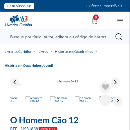
Bem-vindo(a)!
• Ofertas imperdíveis!
0
Livrarias Curitiba
Livros
Histórias em Quadrinhos
História em Quadrinhos Juvenil
O Homem Cão 12
LV531838
-30% OFF