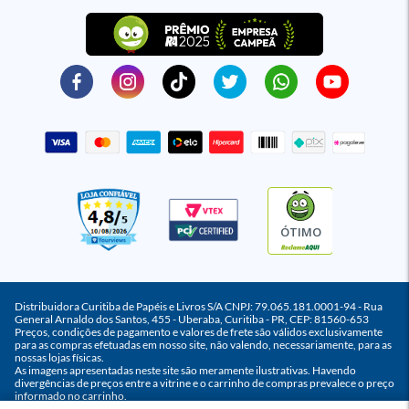
ÓTIMO
Distribuidora Curitiba de Papéis e Livros S/A CNPJ: 79.065.181.0001-94 - Rua
General Arnaldo dos Santos, 455 - Uberaba, Curitiba - PR, CEP: 81560-653
Preços, condições de pagamento e valores de frete são válidos exclusivamente
para as compras efetuadas em nosso site, não valendo, necessariamente, para as
nossas lojas físicas.
As imagens apresentadas neste site são meramente ilustrativas. Havendo
divergências de preços entre a vitrine e o carrinho de compras prevalece o preço
informado no carrinho.