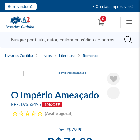
Bem-vindo(a)!
• Ofertas imperdíveis!
0
Livrarias Curitiba
Livros
Literatura
Romance
O Império Ameaçado
LV553495
-10% OFF
Avalie agora!
R$ 79,90