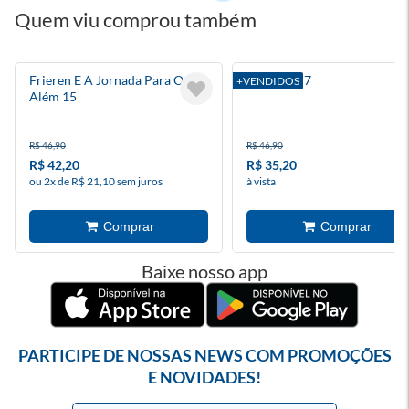
Quem viu comprou também
Frieren E A Jornada Para O
Blue Lock 7
+VENDIDOS
Além 15
R$ 46,90
R$ 46,90
R$ 42,20
R$ 35,20
ou 2x de R$ 21,10 sem juros
à vista
Baixe nosso app
PARTICIPE DE NOSSAS NEWS COM PROMOÇÕES
E NOVIDADES!