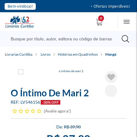
Bem-vindo(a)!
• Ofertas imperdíveis!
0
Livrarias Curitiba
Livros
Histórias em Quadrinhos
Mangá
O Íntimo De Mari 2
LV546156
-30% OFF
Avalie agora!
R$ 39,90