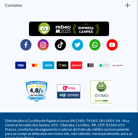
Contatos
ÓTIMO
Distribuidora Curitiba de Papéis e Livros S/A CNPJ: 79.065.181.0001-94 - Rua
General Arnaldo dos Santos, 455 - Uberaba, Curitiba - PR, CEP: 81560-653
Preços, condições de pagamento e valores de frete são válidos exclusivamente
para as compras efetuadas em nosso site, não valendo, necessariamente, para as
nossas lojas físicas.