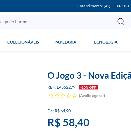
• Atendimento: (41) 3330-5191
COLECIONÁVEIS
PAPELARIA
TECNOLOGIA
O Jogo 3 - Nova Ediç
LV552279
-10% OFF
Avalie agora!
R$ 64,90
R$ 58,40