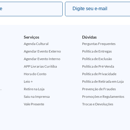
Serviços
Dúvidas
Agenda Cultural
Perguntas Frequentes
Agendar Evento Externo
Política de Entregas
Agendar Evento Interno
Política de Exclusão
APP Livrarias Curitiba
Política de Pré-Venda
Hora do Conto
Política de Privacidade
Leio +
Política de Retirada em Loja
ção Comemorativa 50 Anos (Encontros Clássicos Dc E Marvel)
Retire na Loja
Prevenção de Fraudes
Saiu na Imprensa
Promoções e Regulamentos
Vale Presente
Trocas e Devoluções