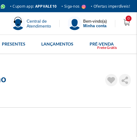
• Siga-nos
• Cupom app:
APPVALE10
• Ofertas imperdíveis!
0
Central de
Bem-vindo(a)
Atendimento
Minha conta
PRESENTES
LANÇAMENTOS
PRÉ-VENDA
ão