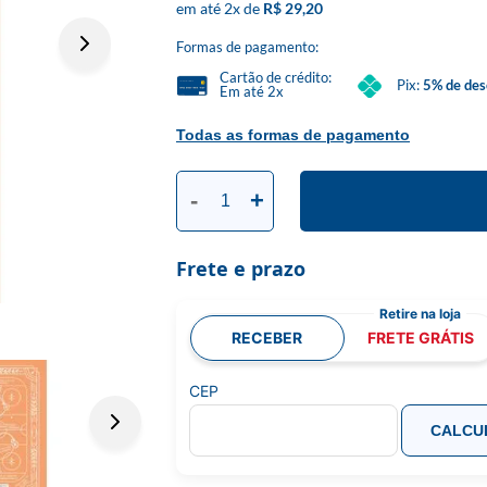
2
x
R$ 29,20
Formas de pagamento:
Cartão de crédito:
Pix:
5% de des
Em até 2x
Todas as formas de pagamento
-
+
Frete e prazo
RECEBER
FRETE GRÁTIS
CEP
CALCU