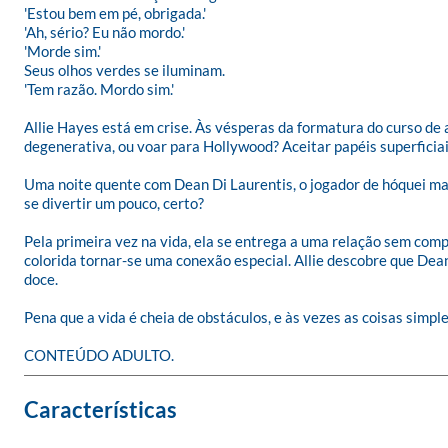
'Estou bem em pé, obrigada.'

'Ah, sério? Eu não mordo.'

'Morde sim.'

Seus olhos verdes se iluminam.

'Tem razão. Mordo sim.'

Allie Hayes está em crise. Às vésperas da formatura do curso de a
degenerativa, ou voar para Hollywood? Aceitar papéis superficiais
Uma noite quente com Dean Di Laurentis, o jogador de hóquei ma
se divertir um pouco, certo?

Pela primeira vez na vida, ela se entrega a uma relação sem com
colorida tornar-se uma conexão especial. Allie descobre que Dean
doce.

Pena que a vida é cheia de obstáculos, e às vezes as coisas simpl
CONTEÚDO ADULTO.