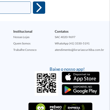
Institucional
Contatos
Nossas Lojas
SAC 4020-9697
Quem Somos
WhatsApp (41) 3330-5191
Trabalhe Conosco
atendimento@livrariascuritiba.com.br
Baixe o nosso app!