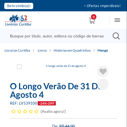
Bem-vindo(a)!
• Ofertas imperdíveis!
0
Livrarias Curitiba
Livros
Histórias em Quadrinhos
Mangá
O Longo Verão De 31 De
Agosto 4
LV539100
-24% OFF
Avalie agora!
R$ 44,90