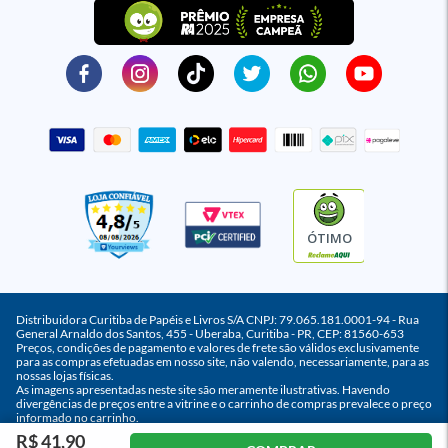
ÓTIMO
Distribuidora Curitiba de Papéis e Livros S/A CNPJ: 79.065.181.0001-94 - Rua
General Arnaldo dos Santos, 455 - Uberaba, Curitiba - PR, CEP: 81560-653
Preços, condições de pagamento e valores de frete são válidos exclusivamente
para as compras efetuadas em nosso site, não valendo, necessariamente, para as
nossas lojas físicas.
As imagens apresentadas neste site são meramente ilustrativas. Havendo
divergências de preços entre a vitrine e o carrinho de compras prevalece o preço
informado no carrinho.
R$ 41,90