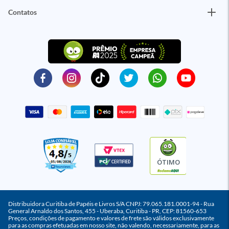
Contatos
ÓTIMO
Distribuidora Curitiba de Papéis e Livros S/A CNPJ: 79.065.181.0001-94 - Rua
General Arnaldo dos Santos, 455 - Uberaba, Curitiba - PR, CEP: 81560-653
Preços, condições de pagamento e valores de frete são válidos exclusivamente
para as compras efetuadas em nosso site, não valendo, necessariamente, para as