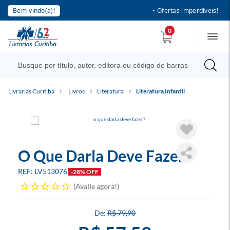
Bem-vindo(a)!
• Ofertas imperdíveis!
0
Livrarias Curitiba
Livros
Literatura
Literatura Infantil
O Que Darla Deve Fazer?
LV513076
-28% OFF
Avalie agora!
R$ 79,90