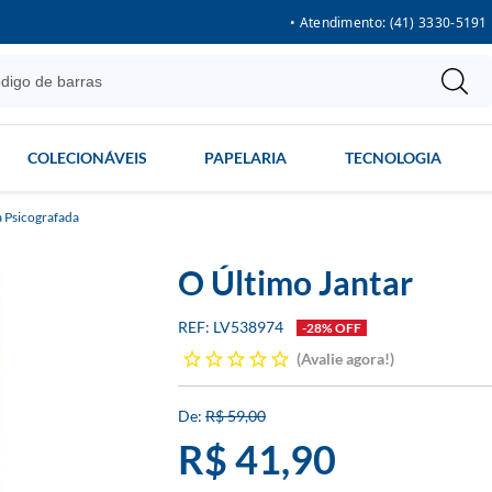
• Atendimento: (41) 3330-5191
COLECIONÁVEIS
PAPELARIA
TECNOLOGIA
a Psicografada
O Último Jantar
LV538974
-28% OFF
Avalie agora!
R$ 59,00
R$ 41,90