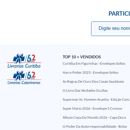
PARTIC
TOP 10 + VENDIDOS
Curitiba Em Figurinhas - Envelopes Soltos
Harry Potter 2023 - Envelopes Soltos
As Regras De Ouro Dos Casais Saudáveis
O Livro Das Verdades Ocultas
Superman Vs. Homem-Aranha - Edi
Super Mario 2026 - Envelope 5 Cromos
Álbum Copa Do Mundo 2026 - Capa Dura
O Poder Da Autorresponsabilidade - Bolso