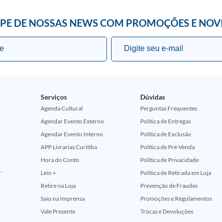
IPE DE NOSSAS NEWS COM PROMOÇÕES E NOV
Serviços
Dúvidas
Agenda Cultural
Perguntas Frequentes
Agendar Evento Externo
Política de Entregas
Agendar Evento Interno
Política de Exclusão
APP Livrarias Curitiba
Política de Pré-Venda
Hora do Conto
Política de Privacidade
ção Comemorativa 50 Anos (Encontros Clássicos Dc E Marvel)
Leio +
Política de Retirada em Loja
Retire na Loja
Prevenção de Fraudes
Saiu na Imprensa
Promoções e Regulamentos
Vale Presente
Trocas e Devoluções