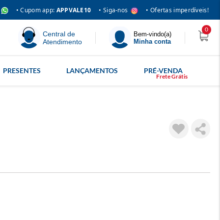
• Siga-nos
• Cupom app:
APPVALE10
• Ofertas imperdíveis!
0
Central de
Bem-vindo(a)
Atendimento
Minha conta
PRESENTES
LANÇAMENTOS
PRÉ-VENDA