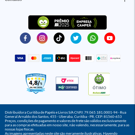
ÓTIMO
Distribuidora Curitiba de Papéis e Livros S/A CNPJ: 79.065.181.0001-94 - Rua
General Arnaldo dos Santos, 455 - Uberaba, Curitiba - PR, CEP: 81560-653
Preços, condições de pagamento e valores de frete são válidos exclusivamente
para as compras efetuadas em nosso site, não valendo, necessariamente, para as
nossas lojas físicas.
As imagens apresentadas neste site são meramente ilustrativas. Havendo