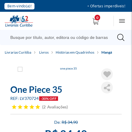
Bem-vindo(a)!
• Ofertas imperdíveis!
0
Livrarias Curitiba
Livros
Histórias em Quadrinhos
Mangá
One Piece 35
LV370724
-30% OFF
2
Avaliações
R$ 34,90