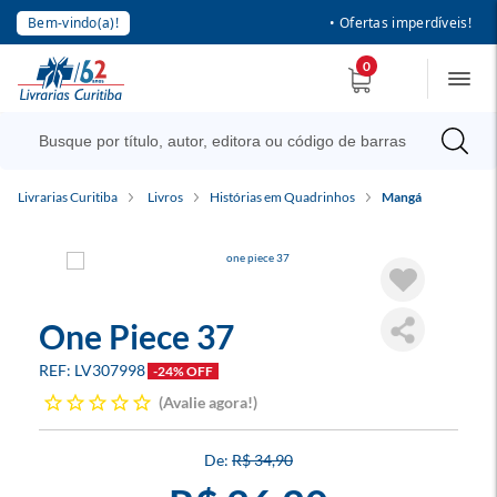
Bem-vindo(a)!
• Ofertas imperdíveis!
0
Livrarias Curitiba
Livros
Histórias em Quadrinhos
Mangá
One Piece 37
LV307998
-24% OFF
Avalie agora!
R$ 34,90