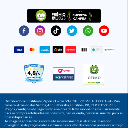
ÓTIMO
Distribuidora Curitiba de Papéis e Livros S/A CNPJ: 79.065.181.0001-94 - Rua
General Arnaldo dos Santos, 455 - Uberaba, Curitiba - PR, CEP: 81560-653
Preços, condições de pagamento e valores de frete são válidos exclusivamente
para as compras efetuadas em nosso site, não valendo, necessariamente, para as
nossas lojas físicas.
As imagens apresentadas neste site são meramente ilustrativas. Havendo
divergências de preços entre a vitrine e o carrinho de compras prevalece o preço