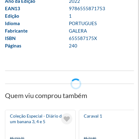
Ano da Edição
2022
EAN13
9786555871753
Edição
1
Idioma
PORTUGUES
Fabricante
GALERA
ISBN
655587175X
Páginas
240
Quem viu comprou também
Coleção Especial - Diário de
Caraval 1
um banana 3, 4 e 5
R$ 153,70
R$ 74,90