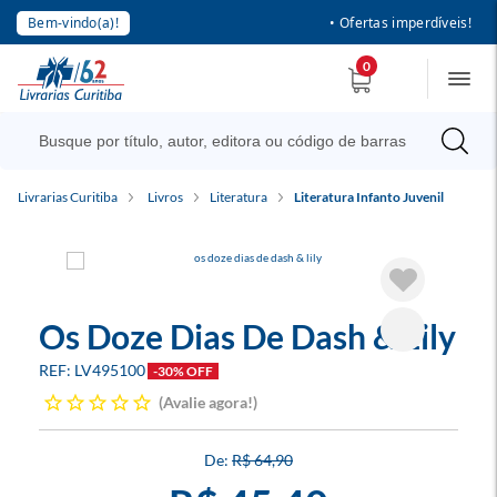
Bem-vindo(a)!
• Ofertas imperdíveis!
0
Livrarias Curitiba
Livros
Literatura
Literatura Infanto Juvenil
Os Doze Dias De Dash & Lily
LV495100
-30% OFF
Avalie agora!
R$ 64,90