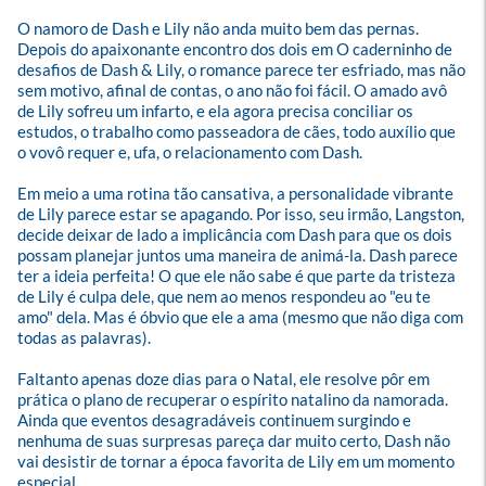
O namoro de Dash e Lily não anda muito bem das pernas. 
Depois do apaixonante encontro dos dois em O caderninho de 
desafios de Dash & Lily, o romance parece ter esfriado, mas não 
sem motivo, afinal de contas, o ano não foi fácil. O amado avô 
de Lily sofreu um infarto, e ela agora precisa conciliar os 
estudos, o trabalho como passeadora de cães, todo auxílio que 
o vovô requer e, ufa, o relacionamento com Dash. 

Em meio a uma rotina tão cansativa, a personalidade vibrante 
de Lily parece estar se apagando. Por isso, seu irmão, Langston, 
decide deixar de lado a implicância com Dash para que os dois 
possam planejar juntos uma maneira de animá-la. Dash parece 
ter a ideia perfeita! O que ele não sabe é que parte da tristeza 
de Lily é culpa dele, que nem ao menos respondeu ao "eu te 
amo" dela. Mas é óbvio que ele a ama (mesmo que não diga com 
todas as palavras). 

Faltanto apenas doze dias para o Natal, ele resolve pôr em 
prática o plano de recuperar o espírito natalino da namorada. 
Ainda que eventos desagradáveis continuem surgindo e 
nenhuma de suas surpresas pareça dar muito certo, Dash não 
vai desistir de tornar a época favorita de Lily em um momento 
especial.
