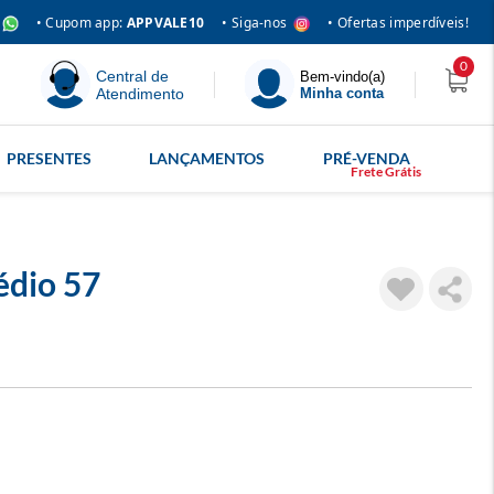
• Siga-nos
• Cupom app:
APPVALE10
• Ofertas imperdíveis!
0
Central de
Bem-vindo(a)
Atendimento
Minha conta
PRESENTES
LANÇAMENTOS
PRÉ-VENDA
édio 57