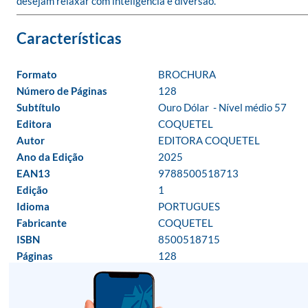
desejam relaxar com inteligência e diversão.
Formato
BROCHURA
Número de Páginas
128
Subtítulo
Ouro Dólar  - Nível médio 57
Editora
COQUETEL
Autor
EDITORA COQUETEL
Ano da Edição
2025
EAN13
9788500518713
Edição
1
Idioma
PORTUGUES
Fabricante
COQUETEL
ISBN
8500518715
Páginas
128