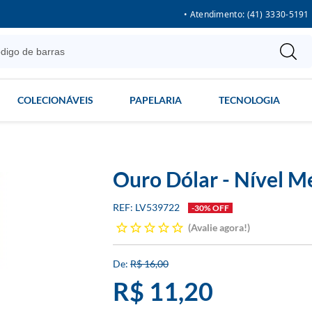
• Atendimento: (41) 3330-5191
COLECIONÁVEIS
PAPELARIA
TECNOLOGIA
Ouro Dólar - Nível M
LV539722
-30% OFF
Avalie agora!
R$ 16,00
R$ 11,20