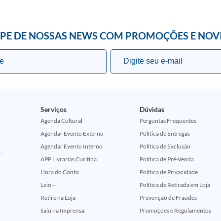
IPE DE NOSSAS NEWS COM PROMOÇÕES E NOV
Serviços
Dúvidas
Agenda Cultural
Perguntas Frequentes
Agendar Evento Externo
Política de Entregas
Agendar Evento Interno
Política de Exclusão
ção Comemorativa 50 Anos (Encontros Clássicos Dc E Marvel)
APP Livrarias Curitiba
Política de Pré-Venda
Hora do Conto
Política de Privacidade
Leio +
Política de Retirada em Loja
Retire na Loja
Prevenção de Fraudes
Saiu na Imprensa
Promoções e Regulamentos