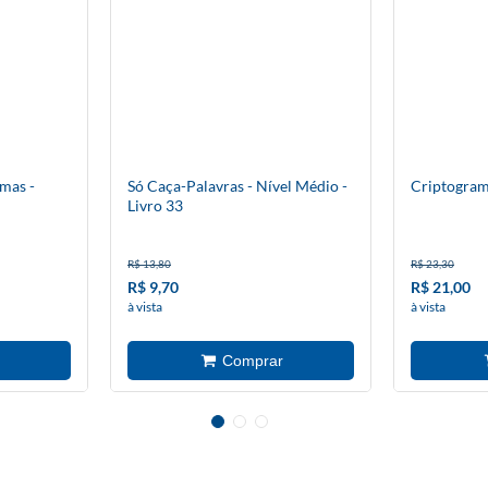
mas -
Só Caça-Palavras - Nível Médio -
Criptogram
Livro 33
R$ 13,80
R$ 23,30
R$ 9,70
R$ 21,00
à vista
à vista