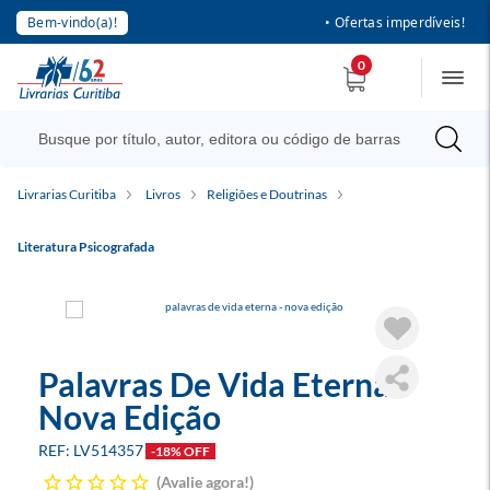
Bem-vindo(a)!
• Ofertas imperdíveis!
0
Livrarias Curitiba
Livros
Religiões e Doutrinas
Literatura Psicografada
Palavras De Vida Eterna -
Nova Edição
LV514357
-18% OFF
Avalie agora!