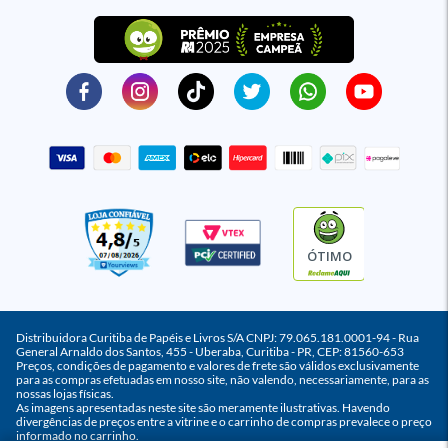
ÓTIMO
Distribuidora Curitiba de Papéis e Livros S/A CNPJ: 79.065.181.0001-94 - Rua
General Arnaldo dos Santos, 455 - Uberaba, Curitiba - PR, CEP: 81560-653
Preços, condições de pagamento e valores de frete são válidos exclusivamente
para as compras efetuadas em nosso site, não valendo, necessariamente, para as
nossas lojas físicas.
As imagens apresentadas neste site são meramente ilustrativas. Havendo
divergências de preços entre a vitrine e o carrinho de compras prevalece o preço
informado no carrinho.