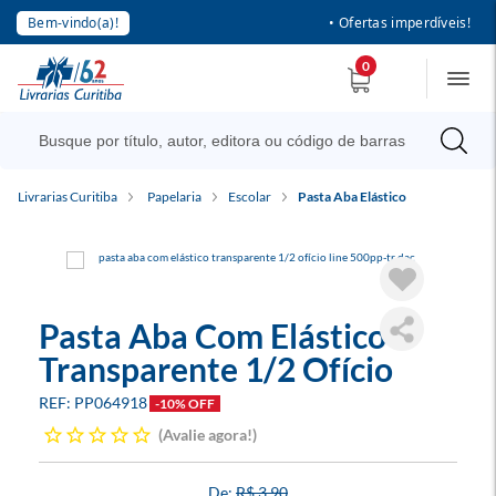
Bem-vindo(a)!
• Ofertas imperdíveis!
0
Livrarias Curitiba
Papelaria
Escolar
Pasta Aba Elástico
Pasta Aba Com Elástico
Transparente 1/2 Ofício
PP064918
-10% OFF
Avalie agora!
R$ 3,90