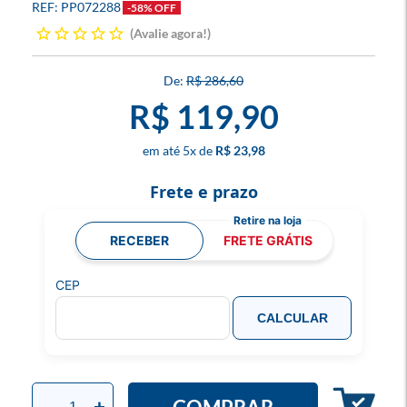
PP072288
-58% OFF
Avalie agora!
R$ 286,60
R$ 119,90
5
x
R$ 23,98
Frete e prazo
RECEBER
FRETE GRÁTIS
CEP
CALCULAR