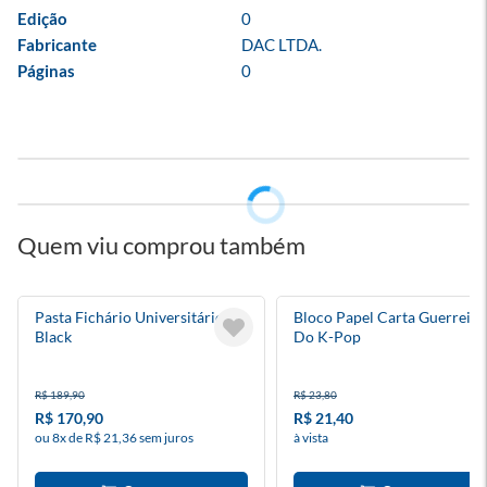
Edição
0
Fabricante
DAC LTDA.
Páginas
0
Quem viu comprou também
Pasta Fichário Universitário All
Bloco Papel Carta Guerreira
Black
Do K-Pop
R$ 189,90
R$ 23,80
R$ 170,90
R$ 21,40
ou 8x de R$ 21,36 sem juros
à vista