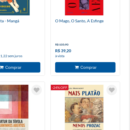
ta - Mangá
O Mago, O Santo, A Esfinge
R$ 105,90
R$ 39,20
21,22 sem juros
à vista
-24% OFF