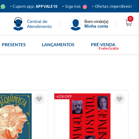
• Siga-nos
• Cupom app:
APPVALE10
• Ofertas imperdíveis!
0
Central de
Bem-vindo(a)
Atendimento
Minha conta
PRESENTES
LANÇAMENTOS
PRÉ-VENDA
-62% OFF