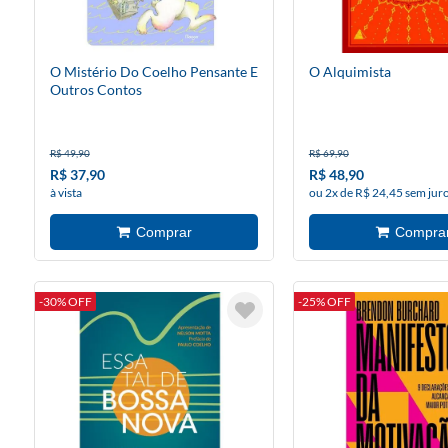
O Mistério Do Coelho Pensante E
O Alquimista
Outros Contos
R$ 49,90
R$ 69,90
R$ 37,90
R$ 48,90
à vista
ou 2x de R$ 24,45 sem jur
-30% OFF
-25% OFF