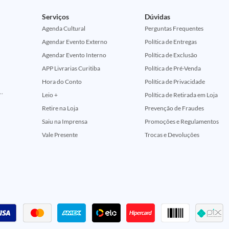
Serviços
Dúvidas
Agenda Cultural
Perguntas Frequentes
Agendar Evento Externo
Política de Entregas
Agendar Evento Interno
Política de Exclusão
APP Livrarias Curitiba
Política de Pré-Venda
Hora do Conto
Política de Privacidade
ção Comemorativa 50 Anos (Encontros Clássicos Dc E Marvel)
Leio +
Política de Retirada em Loja
Retire na Loja
Prevenção de Fraudes
Saiu na Imprensa
Promoções e Regulamentos
Vale Presente
Trocas e Devoluções