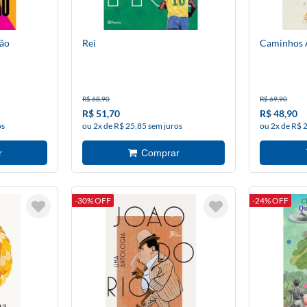
ão
Rei
Caminhos 
R$ 68,90
R$ 69,90
R$ 51,70
R$ 48,90
os
ou 2x de R$ 25,85 sem juros
ou 2x de R$ 
-30% OFF
-24% OFF