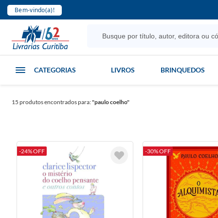
Bem-vindo(a)!
CATEGORIAS
LIVROS
BRINQUEDOS
15
produtos encontrados para:
"paulo coelho"
-24% OFF
-30% OFF