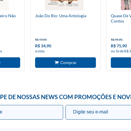
eiro Não
João Do Rio: Uma Antologia
Quase De 
Contos
R$ 49,90
R$ 99,90
R$ 34,90
R$ 75,90
os
à vista
ou 3x de R$ 
IPE DE NOSSAS NEWS COM PROMOÇÕES E NOV