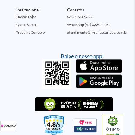
Institucional
Contatos
Nossas Lojas
SAC 4020-9697
Quem Somos
WhatsApp (41) 3330-5191
Trabalhe Conosco
atendimento@livrariascuritiba.com.br
Baixe o nosso app!
ÓTIMO