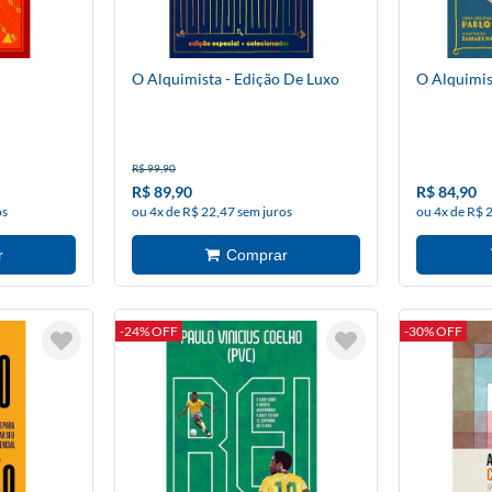
O Alquimista - Edição De Luxo
O Alquimis
R$ 99,90
R$ 89,90
R$ 84,90
os
ou 4x de R$ 22,47 sem juros
ou 4x de R$ 
-24% OFF
-30% OFF