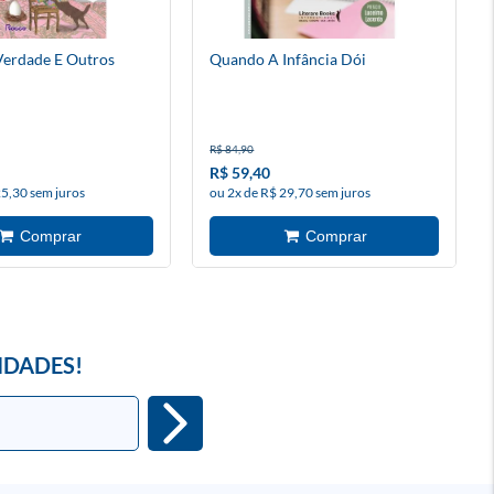
Verdade E Outros
Quando A Infância Dói
R$ 84,90
R$ 59,40
25,30 sem juros
ou 2x de R$ 29,70 sem juros
IDADES!