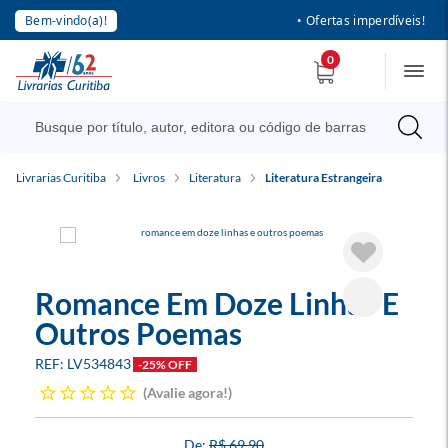
Bem-vindo(a)!
• Ofertas imperdíveis!
0
Livrarias Curitiba
Livros
Literatura
Literatura Estrangeira
Romance Em Doze Linhas E
Outros Poemas
LV534843
-25% OFF
Avalie agora!
R$ 69,90