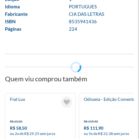
Idioma
PORTUGUES
Fabricante
CIA DAS LETRAS
ISBN
8535941436
Páginas
224
Quem viu comprou também
Fiat Lux
Odisseia - Edição Comentad
R$ 65,00
R$ 159,90
R$ 58,50
R$ 111,90
ou 2x de R$ 29,25 sem juros
ou 5x de R$ 22,38 sem juros