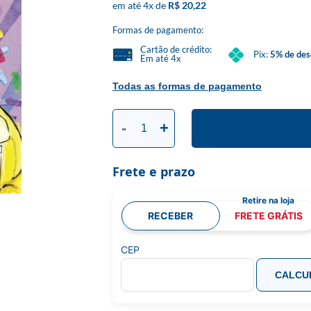
4
x
R$ 20,22
Formas de pagamento:
Cartão de crédito:
Pix:
5% de des
Em até 4x
Todas as formas de pagamento
-
+
Frete e prazo
RECEBER
FRETE GRÁTIS
CEP
CALCU