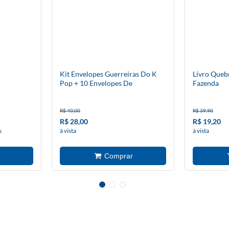
Kit Envelopes Guerreiras Do K
Livro Queb
Pop + 10 Envelopes De
Fazenda
Figurinhas
R$ 40,00
R$ 39,90
R$ 28,00
R$ 19,20
s
à vista
à vista