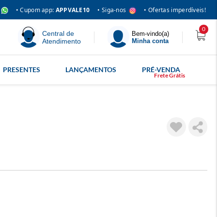
• Siga-nos
• Cupom app:
APPVALE10
• Ofertas imperdíveis!
0
Central de
Bem-vindo(a)
Atendimento
Minha conta
PRESENTES
LANÇAMENTOS
PRÉ-VENDA