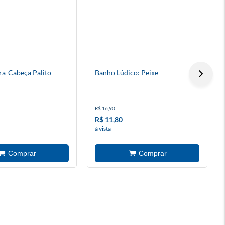
ra-Cabeça Palito -
Banho Lúdico: Peixe
R$ 16,90
R$ 11,80
à vista