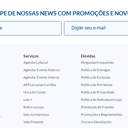
IPE DE NOSSAS NEWS COM PROMOÇÕES E NOV
Serviços
Dúvidas
Agenda Cultural
Perguntas Frequentes
Agendar Evento Externo
Política de Entregas
Agendar Evento Interno
Política de Exclusão
APP Livrarias Curitiba
Política de Pré-Venda
Hora do Conto
Política de Privacidade
Leio +
Política de Retirada em Loja
Retire na Loja
Prevenção de Fraudes
Saiu na Imprensa
Promoções e Regulamentos
ção Comemorativa 50 Anos (Encontros Clássicos Dc E Marvel)
Vale Presente
Trocas e Devoluções