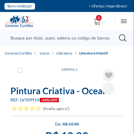
Bem-vindo(a)!
• Ofertas imperdíveis!
0
Livrarias Curitiba
Livros
Literatura
Literatura Infantil
Pintura Criativa - Oceano
LV509914
-49% OFF
Avalie agora!
R$ 19,90