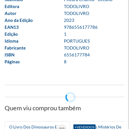
Editora
TODOLIVRO
Autor
TODOLIVRO
Ano da Edição
2023
EAN13
9786556177786
Edição
1
Idioma
PORTUGUES
Fabricante
TODOLIVRO
ISBN
6556177784
Páginas
8
Quem viu comprou também
O Livro Dos Dinossauros E Da
Diário Dos Mistérios De
+VENDIDOS