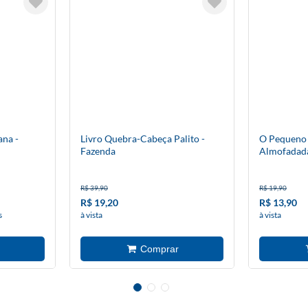
na -
Livro Quebra-Cabeça Palito -
O Pequeno 
Fazenda
Almofadad
R$ 39,90
R$ 19,90
R$ 19,20
R$ 13,90
s
à vista
à vista