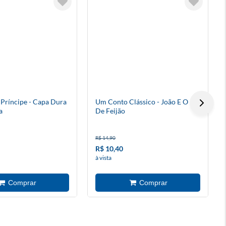
Príncipe - Capa Dura
Um Conto Clássico - João E O Pé
a
De Feijão
R$ 14,90
R$ 10,40
à vista