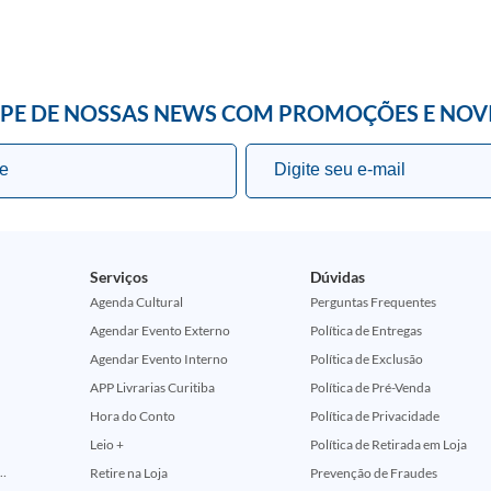
IPE DE NOSSAS NEWS COM PROMOÇÕES E NOV
Serviços
Dúvidas
Agenda Cultural
Perguntas Frequentes
Agendar Evento Externo
Política de Entregas
Agendar Evento Interno
Política de Exclusão
APP Livrarias Curitiba
Política de Pré-Venda
Hora do Conto
Política de Privacidade
Leio +
Política de Retirada em Loja
ção Comemorativa 50 Anos (Encontros Clássicos Dc E Marvel)
Retire na Loja
Prevenção de Fraudes