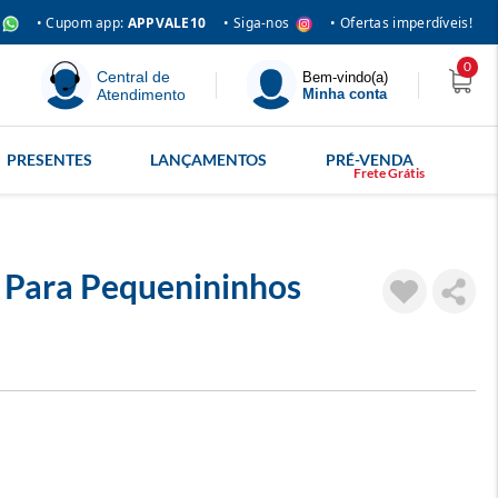
• Siga-nos
• Cupom app:
APPVALE10
• Ofertas imperdíveis!
0
Central de
Bem-vindo(a)
Atendimento
Minha conta
PRESENTES
LANÇAMENTOS
PRÉ-VENDA
 Para Pequenininhos