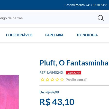
• Atendimento: (41) 3330-5191
COLECIONÁVEIS
PAPELARIA
TECNOLOGIA
Pluft, O Fantasminha
LV540243
-28% OFF
Avalie agora!
R$ 59,90
R$ 43,10