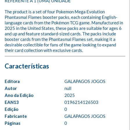
REFERENTE A 1 (UMA) UNIDADE

The product is a set of four Pokemon Mega Evolution 
Phantasmal Flames booster packs, each containing English-
language cards from the Pokémon TCG game. Manufactured in 
2025 in the United States, these packs are suitable for ages 6 
and up and feature standard-sized cards. The packs include 
booster cards from the Phantasmal Flames set, making it a 
desirable collectible for fans of the game looking to expand 
their card collection with exclusive cards.
Editora
GALAPAGOS JOGOS
Autor
null
Ano da Edição
2025
EAN13
0196214126503
Edição
0
Fabricante
GALAPAGOS JOGOS
Páginas
0