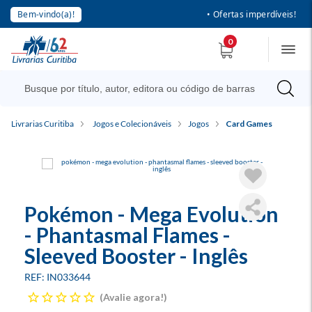
Bem-vindo(a)!
• Ofertas imperdíveis!
0
Livrarias Curitiba
Jogos e Colecionáveis
Jogos
Card Games
Pokémon - Mega Evolution
- Phantasmal Flames -
Sleeved Booster - Inglês
IN033644
Avalie agora!