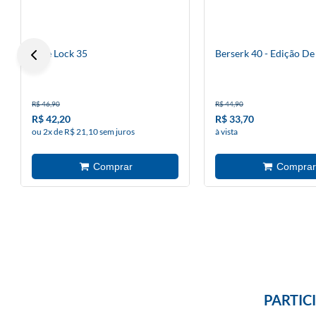
Blue Lock 35
Berserk 40 - Edição De
R$ 46,90
R$ 44,90
R$ 42,20
R$ 33,70
ou 2x de R$ 21,10 sem juros
à vista
PARTIC