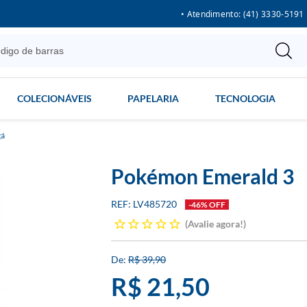
• Atendimento: (41) 3330-5191
COLECIONÁVEIS
PAPELARIA
TECNOLOGIA
á
Pokémon Emerald 3
LV485720
-46% OFF
Avalie agora!
R$ 39,90
R$ 21,50