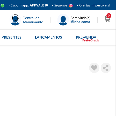
• Siga-nos
• Cupom app:
APPVALE10
• Ofertas imperdíveis!
0
Central de
Bem-vindo(a)
Atendimento
Minha conta
PRESENTES
LANÇAMENTOS
PRÉ-VENDA