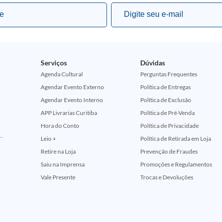
Serviços
Dúvidas
Agenda Cultural
Perguntas Frequentes
Agendar Evento Externo
Política de Entregas
Agendar Evento Interno
Política de Exclusão
APP Livrarias Curitiba
Política de Pré-Venda
Hora do Conto
Política de Privacidade
ção Comemorativa 50 Anos (Encontros Clássicos Dc E Marvel)
Leio +
Política de Retirada em Loja
Retire na Loja
Prevenção de Fraudes
Saiu na Imprensa
Promoções e Regulamentos
Vale Presente
Trocas e Devoluções