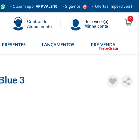
• Siga-nos
• Cupom app:
APPVALE10
• Ofertas imperdíveis!
0
Central de
Bem-vindo(a)
Atendimento
Minha conta
PRESENTES
LANÇAMENTOS
PRÉ-VENDA
Blue 3