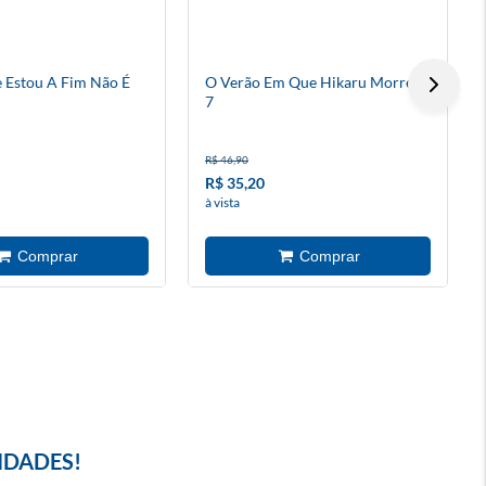
 Estou A Fim Não É
O Verão Em Que Hikaru Morreu
7
R$ 46,90
R$ 35,20
à vista
IDADES!