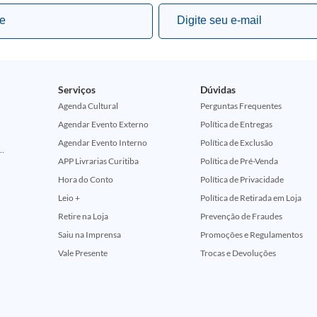
Serviços
Dúvidas
Agenda Cultural
Perguntas Frequentes
Agendar Evento Externo
Política de Entregas
Agendar Evento Interno
Política de Exclusão
ção Comemorativa 50 Anos (Encontros Clássicos Dc E Marvel)
APP Livrarias Curitiba
Política de Pré-Venda
Hora do Conto
Política de Privacidade
Leio +
Política de Retirada em Loja
Retire na Loja
Prevenção de Fraudes
Saiu na Imprensa
Promoções e Regulamentos
Vale Presente
Trocas e Devoluções