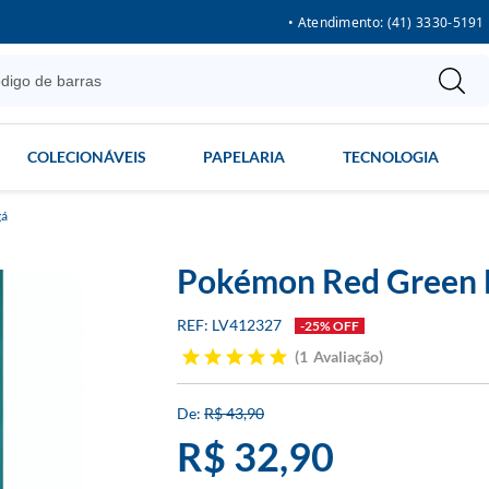
• Atendimento: (41) 3330-5191
COLECIONÁVEIS
PAPELARIA
TECNOLOGIA
á
Pokémon Red Green 
LV412327
-25% OFF
1
Avaliação
R$ 43,90
R$ 32,90