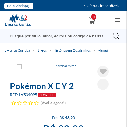
Bem-vindo(a)!
• Ofertas imperdíveis!
0
Livrarias Curitiba
Livros
Histórias em Quadrinhos
Mangá
Pokémon X E Y 2
LV539095
-25% OFF
Avalie agora!
R$ 43,90