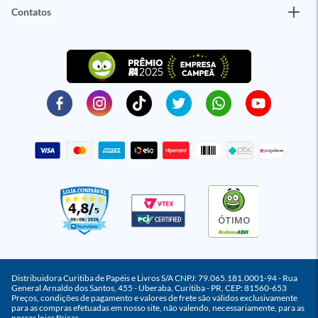
Contatos
ÓTIMO
Distribuidora Curitiba de Papéis e Livros S/A CNPJ: 79.065.181.0001-94 - Rua
General Arnaldo dos Santos, 455 - Uberaba, Curitiba - PR, CEP: 81560-653
Preços, condições de pagamento e valores de frete são válidos exclusivamente
para as compras efetuadas em nosso site, não valendo, necessariamente, para as
nossas lojas físicas.