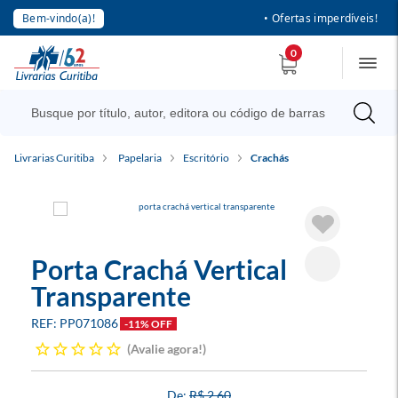
Bem-vindo(a)!
• Ofertas imperdíveis!
0
Livrarias Curitiba
Papelaria
Escritório
Crachás
Porta Crachá Vertical
Transparente
PP071086
-11% OFF
Avalie agora!
R$ 2,60