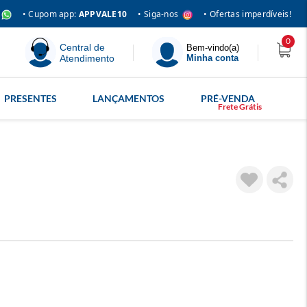
• Siga-nos
• Cupom app:
APPVALE10
• Ofertas imperdíveis!
0
Central de
Bem-vindo(a)
Atendimento
Minha conta
PRESENTES
LANÇAMENTOS
PRÉ-VENDA