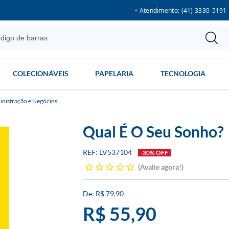
• Atendimento: (41) 3330-5191
COLECIONÁVEIS
PAPELARIA
TECNOLOGIA
nistração e Negócios
Qual É O Seu Sonho?
LV537104
-30% OFF
Avalie agora!
R$ 79,90
R$ 55,90