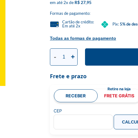
2
x
R$ 27,95
Formas de pagamento:
Cartão de crédito:
Pix:
5% de des
Em até 2x
Todas as formas de pagamento
-
+
Frete e prazo
RECEBER
FRETE GRÁTIS
CEP
CALCU