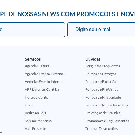
IPE DE NOSSAS NEWS COM PROMOÇÕES E NOV
Serviços
Dúvidas
Agenda Cultural
Perguntas Frequentes
Agendar Evento Externo
Política de Entregas
Agendar Evento Interno
Política de Exclusão
APP Livrarias Curitiba
Política de Pré-Venda
Hora do Conto
Política de Privacidade
Leio +
Política de Retirada em Loja
Retire na Loja
Prevenção de Fraudes
Saiu na Imprensa
Promoções e Regulamentos
Vale Presente
Trocas e Devoluções
ção Comemorativa 50 Anos (Encontros Clássicos Dc E Marvel)