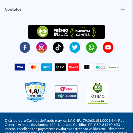
Contatos
ÓTIMO
Distribuidora Curitiba de Papéis e Livros S/A CNPJ: 79.065.181.0001-94 - Rua
General Arnaldo dos Santos, 455 - Uberaba, Curitiba - PR, CEP: 81560-653
Preços, condições de pagamento e valores de frete são válidos exclusivamente
para as compras efetuadas em nosso site, não valendo, necessariamente, para as