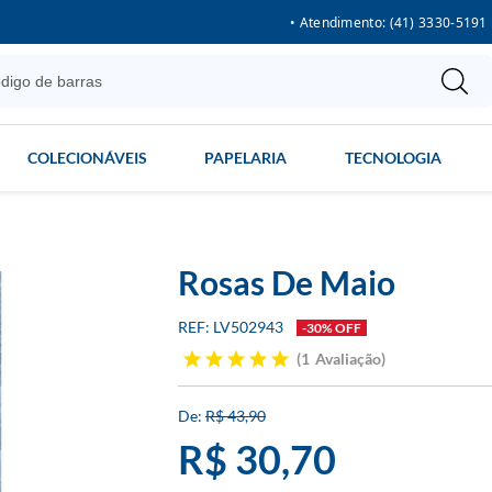
• Atendimento: (41) 3330-5191
COLECIONÁVEIS
PAPELARIA
TECNOLOGIA
Rosas De Maio
LV502943
-30% OFF
1
Avaliação
R$ 43,90
R$ 30,70