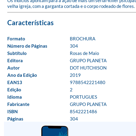
Os indícios apontam para a ação de mais um serial-killer psicopa
velha igreja, com a garganta cortada e o corpo rodeado de flores.
Formato
BROCHURA
Número de Páginas
304
Subtítulo
Rosas de Maio
Editora
GRUPO PLANETA
Autor
DOT HUTCHISON
Ano da Edição
2019
EAN13
9788542221480
Edição
2
Idioma
PORTUGUES
Fabricante
GRUPO PLANETA
ISBN
8542221486
Páginas
304