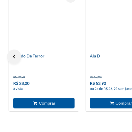
Estado De Terror
Ala D
R$ 79,90
R$ 59,90
R$ 28,00
R$ 53,90
à vista
ou 2x de R$ 26,95 sem juro