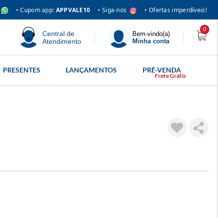
• Siga-nos
• Cupom app:
APPVALE10
• Ofertas imperdíveis!
0
Central de
Bem-vindo(a)
Atendimento
Minha conta
PRESENTES
LANÇAMENTOS
PRÉ-VENDA