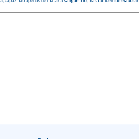
ta, capaz não apenas de matar a sangue frio, mas também de elaborar 