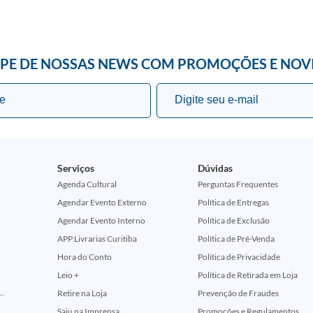
IPE DE NOSSAS NEWS COM PROMOÇÕES E NOV
Serviços
Dúvidas
Agenda Cultural
Perguntas Frequentes
Agendar Evento Externo
Política de Entregas
Agendar Evento Interno
Política de Exclusão
APP Livrarias Curitiba
Política de Pré-Venda
Hora do Conto
Política de Privacidade
Leio +
Política de Retirada em Loja
ção Comemorativa 50 Anos (Encontros Clássicos Dc E Marvel)
Retire na Loja
Prevenção de Fraudes
Saiu na Imprensa
Promoções e Regulamentos