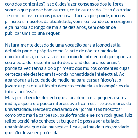
coro dos contentes", isso é, desfazer consensos dos leitores 
sobre o que parece bom ou mau, certo ou errado. Essa é a árdua 
- e nem por isso menos prazerosa - tarefa que pondé, um dos 
principais filósofos da atualidade, vem realizando com coragem 
e galhardia ao longo de mais de dez anos, sem deixar de 
publicar uma coluna sequer. 

Naturalmente dotado de uma vocação para a iconoclastia, 
definida por ele próprio como "a arte de não ter medo da 
opinião alheia, coisa rara em um mundo intelectual que agoniza 
sob a bota do ressentimento dos ofendidos profissionais", 
pondé talvez tenha sido o primeiro dos muitos contentes cujas 
certezas ele desfez em favor da honestidade intelectual. Ao 
abandonar a faculdade de medicina para cursar filosofia, o 
jovem aspirante a filósofo decerto conhecia as intempéries da 
futura profissão. 

Mas percebeu desde cedo que a academia era pequena sem a 
mídia, e que a ele pouco interessava ficar restrito aos muros da 
universidade. Herdeiro declarado de "jornalistas filósofos" 
como otto maria carpeaux, paulo francis e nelson rodrigues, luiz 
felipe pondé não conhece tabu que não possa ser abalado, 
unanimidade que não mereça crítica e, acima de tudo, verdade 
que não deva ser proferida. 
