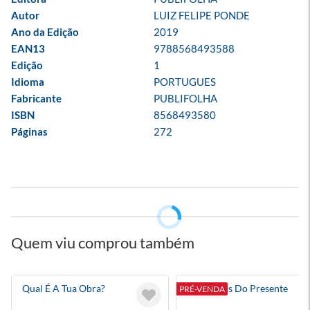
Autor
LUIZ FELIPE PONDE
Ano da Edição
2019
EAN13
9788568493588
Edição
1
Idioma
PORTUGUES
Fabricante
PUBLIFOLHA
ISBN
8568493580
Páginas
272
Quem viu comprou também
Qual É A Tua Obra?
Fantasmas Do Presente
PRÉ-VENDA