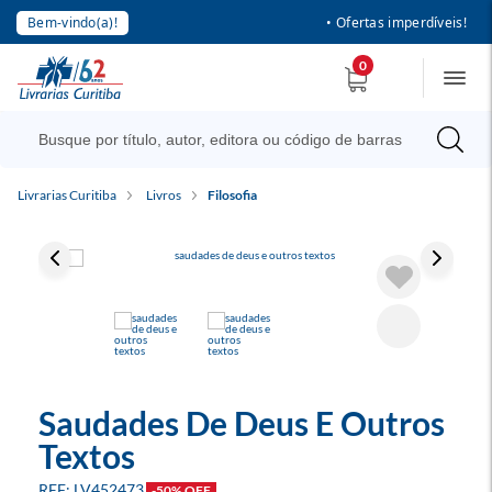
Bem-vindo(a)!
• Ofertas imperdíveis!
0
Livrarias Curitiba
Livros
Filosofia
Saudades De Deus E Outros
Textos
LV452473
-50% OFF