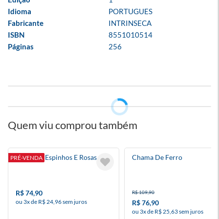
Idioma
PORTUGUES
Fabricante
INTRINSECA
ISBN
8551010514
Páginas
256
Quem viu comprou também
Corte De Espinhos E Rosas 6
Chama De Ferro
PRÉ-VENDA
R$ 74,90
R$ 109,90
ou 3x de R$ 24,96 sem juros
R$ 76,90
ou 3x de R$ 25,63 sem juros