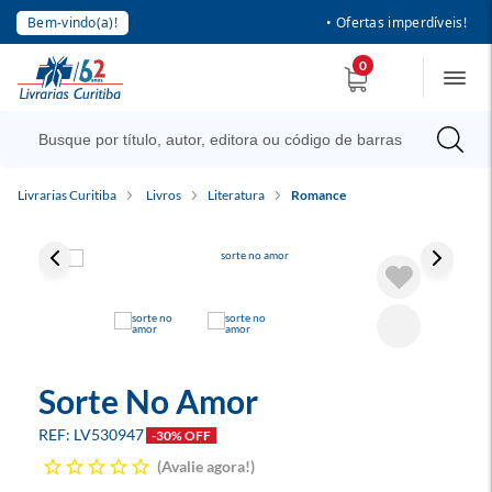
Bem-vindo(a)!
• Ofertas imperdíveis!
0
Livrarias Curitiba
Livros
Literatura
Romance
Sorte No Amor
LV530947
-30% OFF
Avalie agora!