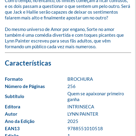
Com o tempo, no entanto, os limites começam a ficar confusos, 
e os dois passam a questionar o que sentem um pelo outro. Será 
que Jack e Hallie serão capazes de deixar os sentimentos 
falarem mais alto e finalmente apostar um no outro? 

Do mesmo universo de Amor por engano, Sorte no amor 
também é uma comédia divertida e com toques picantes que 
Lynn Painter escreveu para seus fãs adultos, que vêm 
formando um público cada vez mais numeroso.
Formato
BROCHURA
Número de Páginas
256
Quem se apaixonar primeiro 
Subtítulo
ganha
Editora
INTRINSECA
Autor
LYNN PAINTER
Ano da Edição
2025
EAN13
9788551010518
Edição
1