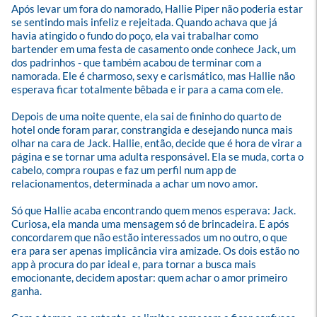
Após levar um fora do namorado, Hallie Piper não poderia estar 
se sentindo mais infeliz e rejeitada. Quando achava que já 
havia atingido o fundo do poço, ela vai trabalhar como 
bartender em uma festa de casamento onde conhece Jack, um 
dos padrinhos - que também acabou de terminar com a 
namorada. Ele é charmoso, sexy e carismático, mas Hallie não 
esperava ficar totalmente bêbada e ir para a cama com ele.

Depois de uma noite quente, ela sai de fininho do quarto de 
hotel onde foram parar, constrangida e desejando nunca mais 
olhar na cara de Jack. Hallie, então, decide que é hora de virar a 
página e se tornar uma adulta responsável. Ela se muda, corta o 
cabelo, compra roupas e faz um perfil num app de 
relacionamentos, determinada a achar um novo amor. 

Só que Hallie acaba encontrando quem menos esperava: Jack. 
Curiosa, ela manda uma mensagem só de brincadeira. E após 
concordarem que não estão interessados um no outro, o que 
era para ser apenas implicância vira amizade. Os dois estão no 
app à procura do par ideal e, para tornar a busca mais 
emocionante, decidem apostar: quem achar o amor primeiro 
ganha.
