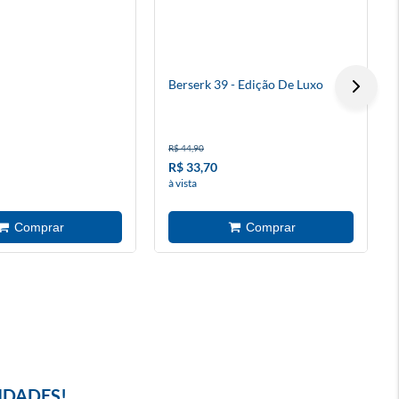
Berserk 39 - Edição De Luxo
R$ 44,90
R$ 33,70
à vista
IDADES!