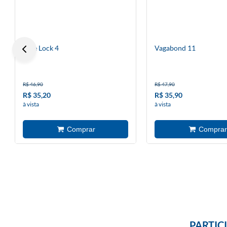
Blue Lock 4
Vagabond 11
R$ 46,90
R$ 47,90
R$ 35,20
R$ 35,90
à vista
à vista
PARTIC