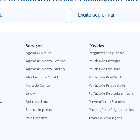
Serviços
Dúvidas
Agenda Cultural
Perguntas Frequentes
Agendar Evento Externo
Política de Entregas
Agendar Evento Interno
Política de Exclusão
APP Livrarias Curitiba
Política de Pré-Venda
Hora do Conto
Política de Privacidade
Leio +
Política de Retirada em Loja
ção Comemorativa 50 Anos (Encontros Clássicos Dc E Marvel)
Retire na Loja
Prevenção de Fraudes
Saiu na Imprensa
Promoções e Regulamentos
Vale Presente
Trocas e Devoluções