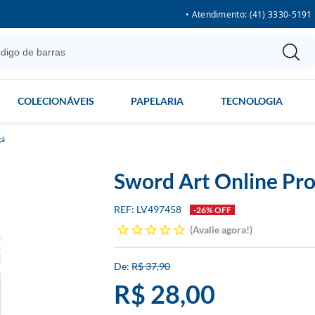
• Atendimento: (41) 3330-5191
COLECIONÁVEIS
PAPELARIA
TECNOLOGIA
á
Sword Art Online Pro
LV497458
-26% OFF
Avalie agora!
R$ 37,90
R$ 28,00