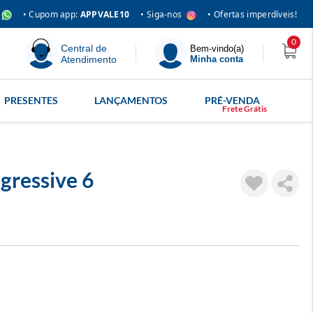
• Siga-nos
• Cupom app:
APPVALE10
• Ofertas imperdíveis!
0
Central de
Bem-vindo(a)
Atendimento
Minha conta
PRESENTES
LANÇAMENTOS
PRÉ-VENDA
gressive 6