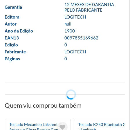
12 MESES DE GARANTIA 
Garantia
PELO FABRICANTE
Editora
LOGITECH
Autor
null
Ano da Edição
1900
EAN13
0097855169662
Edição
0
Fabricante
LOGITECH
Páginas
0
Quem viu comprou também
Teclado Mecanico Lakshmi
Teclado K250 Bluetooth Graf
Amarelo Cinza Branco Com
- Logitech