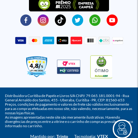
ÓTIMO
Distribuidora Curitiba de Papéis e Livros S/A CNPJ: 79.065.181.0001-94 - Rua
General Arnaldo dos Santos, 455 - Uberaba, Curitiba - PR, CEP: 81560-653
Preços, condições de pagamento e valores de frete são válidos exclusivamente
para as compras efetuadas em nosso site, não valendo, necessariamente, para as
nossas lojas físicas.
As imagens apresentadas neste site são meramente ilustrativas. Havendo
divergências de preços entre a vitrine e o carrinho de compras prevalece o preço
informado no carrinho.
Mantido por:
Trinto
Tecnologia:
VTEX