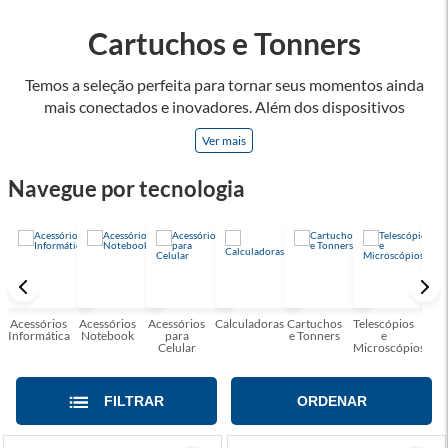
Cartuchos e Tonners
Temos a seleção perfeita para tornar seus momentos ainda
mais conectados e inovadores. Além dos dispositivos
eletrônicos, oferecemos uma variedade de acessórios
Ver mais
projetados para otimizar a funcionalidade e a praticidade dos
produtos de tecnologia, como headsets, teclados mecânicos
Navegue por tecnologia
e mouses de alta precisão, que são apenas alguns dos itens
que você encontrará em nossa linha de acessórios gamers.
Convidamos você a explorar nossa seleção de produtos e se
surpreender com as possibilidades! Faça parte dessa jornada
tecnológica conosco e desfrute de uma experiência única de
conexão.
Acessórios
Acessórios
Acessórios
Calculadoras
Cartuchos
Telescópios
G
Informática
Notebook
para
e Tonners
e
Celular
Microscópios
FILTRAR
ORDENAR