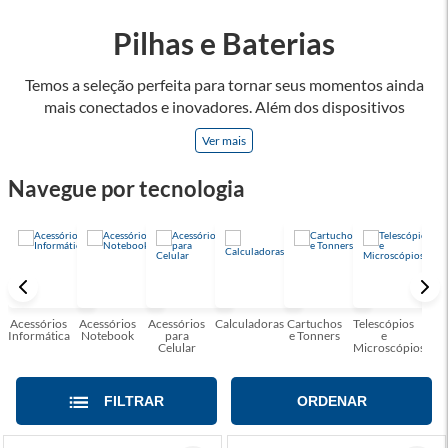
Pilhas e Baterias
Temos a seleção perfeita para tornar seus momentos ainda
mais conectados e inovadores. Além dos dispositivos
eletrônicos, oferecemos uma variedade de acessórios
Ver mais
projetados para otimizar a funcionalidade e a praticidade dos
produtos de tecnologia, como headsets, teclados mecânicos
Navegue por tecnologia
e mouses de alta precisão, que são apenas alguns dos itens
que você encontrará em nossa linha de acessórios gamers.
Convidamos você a explorar nossa seleção de produtos e se
surpreender com as possibilidades! Faça parte dessa jornada
tecnológica conosco e desfrute de uma experiência única de
conexão.
Acessórios
Acessórios
Acessórios
Calculadoras
Cartuchos
Telescópios
G
Informática
Notebook
para
e Tonners
e
Celular
Microscópios
FILTRAR
ORDENAR