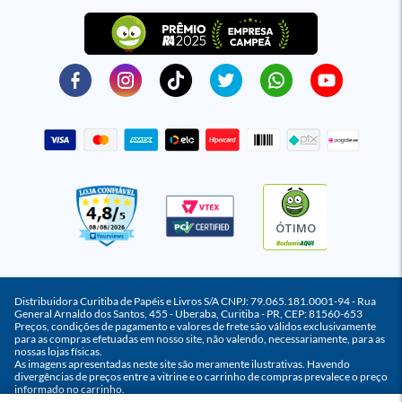
ÓTIMO
Distribuidora Curitiba de Papéis e Livros S/A CNPJ: 79.065.181.0001-94 - Rua
General Arnaldo dos Santos, 455 - Uberaba, Curitiba - PR, CEP: 81560-653
Preços, condições de pagamento e valores de frete são válidos exclusivamente
para as compras efetuadas em nosso site, não valendo, necessariamente, para as
nossas lojas físicas.
As imagens apresentadas neste site são meramente ilustrativas. Havendo
divergências de preços entre a vitrine e o carrinho de compras prevalece o preço
informado no carrinho.