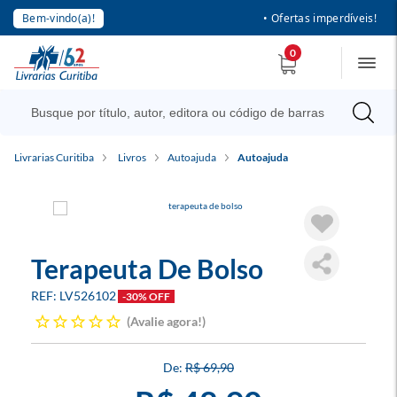
Bem-vindo(a)!
• Ofertas imperdíveis!
0
Livrarias Curitiba
Livros
Autoajuda
Autoajuda
Terapeuta De Bolso
LV526102
-30% OFF
Avalie agora!
R$ 69,90